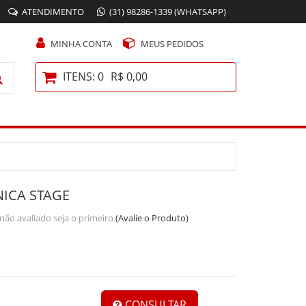
ATENDIMENTO
(31) 98286-1339 (WHATSAPP)
MINHA CONTA
MEUS PEDIDOS
ITENS: 0
R$ 0,00
NICA STAGE
não avaliado seja o primeiro
(Avalie o Produto)
CONSULTAR