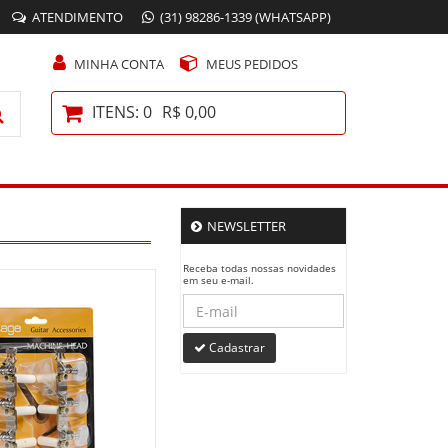
ATENDIMENTO
(31) 98286-1339 (WHATSAPP)
MINHA CONTA
MEUS PEDIDOS
ITENS: 0
R$ 0,00
NEWSLETTER
Receba todas nossas novidades
em seu e-mail.
Cadastrar